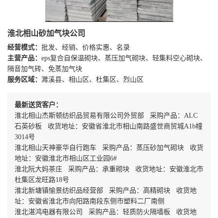
淮北相山砂加气块公司
经营模式：
批发、经销、价格实惠、名录
主营产品：
eps复合自保温砌块、蒸压加气砌块、轻集料空心砌块、
隔音加气砖、免蒸加气块
服务区域：
濉溪县、相山区、杜集区、烈山区
最新送货客户：
淮北相山杰斯顿纺织品贸易有限公司外贸部 采购产品：ALC
石英砂板 收货地址：安徽省淮北市相山南路盛世商贸城A1b幢
3014号
淮北相山天神豪华自行跑车 采购产品：蒸压砂加气砌块 收货
地址：安徽淮北市相山区工业园6#
淮北阮大妈茶庄 采购产品：承重砌块 收货地址：安徽淮北市
杜集区龙旺路18号
淮北新塘镇愉景纺织品经营部 采购产品：高精砌块 收货地
址：安徽省淮北市向阳路南段东侧市塑料二厂南侧
淮北湛鸿电器有限公司 采购产品：轻质防火隔墙板 收货地